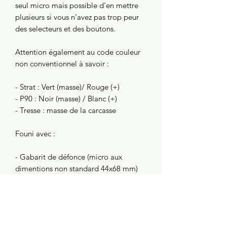
seul micro mais possible d'en mettre
plusieurs si vous n'avez pas trop peur
des selecteurs et des boutons.
Attention également au code couleur
non conventionnel à savoir :
- Strat : Vert (masse)/ Rouge (+)
- P90 : Noir (masse) / Blanc (+)
- Tresse : masse de la carcasse
Founi avec :
- Gabarit de défonce (micro aux
dimentions non standard 44x68 mm)
- Cadre d'installation en plexi noir
- Plan de cablage pour selecteur
4 positions/ 1 vol/ 1 tone
Quelques enregistrement du micro