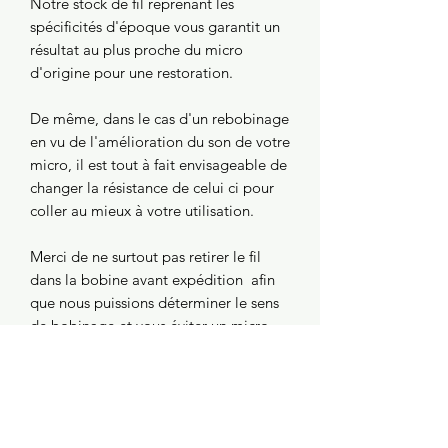
Notre stock de fil reprenant les
spécificités d'époque vous garantit un
résultat au plus proche du micro
d'origine pour une restoration.
De même, dans le cas d'un rebobinage
en vu de l'amélioration du son de votre
micro, il est tout à fait envisageable de
changer la résistance de celui ci pour
coller au mieux à votre utilisation.
Merci de ne surtout pas retirer le fil
dans la bobine avant expédition afin
que nous puissions déterminer le sens
de bobinage et vous éviter un micro
hors phase par rapport au reste de
votre guitare.
N'hesitez pas à nous contacter par mail
pour une demande de devis à l'adresse