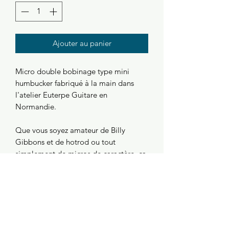
Ajouter au panier
Micro double bobinage type mini
humbucker fabriqué à la main dans
l'atelier Euterpe Guitare en
Normandie.
Que vous soyez amateur de Billy
Gibbons et de hotrod ou tout
simplement de micros de caractère, ça
se passe ici !
Détails de l'article
- Manche: 8 kohm