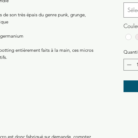
andie
Séle
s de son très épais du genre punk, grunge,
lique
Coule
au germanium
otting entièrement faits à la main, ces micros
Quanti
ifs.
micro est donc fabriqué sur demande, comptez