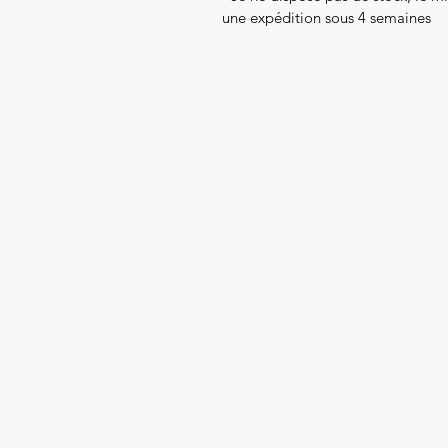
une expédition sous 4 semaines
©2020 par Euterpe Guitare. Créé a
Site Wix référencé par
allmedia-lead