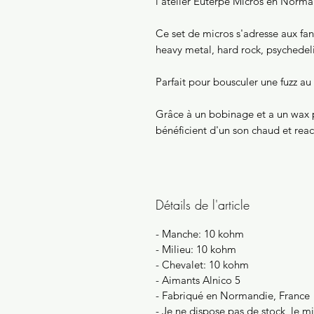
l'atelier Euterpe Micros en Norm
Ce set de micros s'adresse aux fan
heavy metal, hard rock, psychede
Parfait pour bousculer une fuzz 
Grâce à un bobinage et a un wax p
bénéficient d'un son chaud et react
Détails de l'article
- Manche: 10 kohm
- Milieu: 10 kohm
- Chevalet: 10 kohm
- Aimants Alnico 5
- Fabriqué en Normandie, France
- Je ne dispose pas de stock, le 