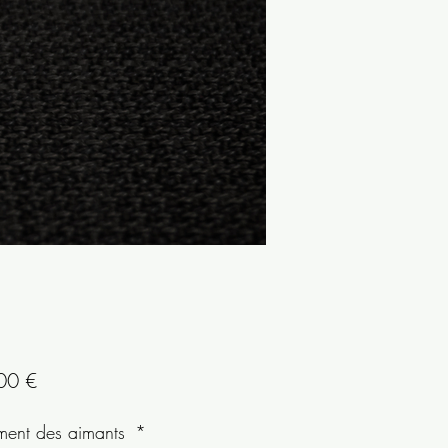
Prix
00 €
ment des aimants
*