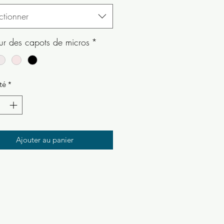
ctionner
ur des capots de micros
*
té
*
Ajouter au panier