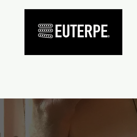
Présentation
Micros
Wiring supplies
Repair and re