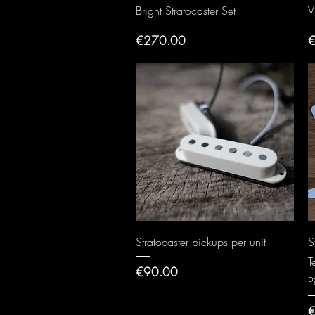
Quick View
Bright Stratocaster Set
V
Price
P
€270.00
€
Quick View
Stratocaster pickups per unit
S
T
Price
€90.00
P
P
€