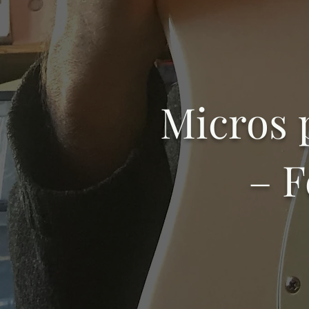
Micros 
– F