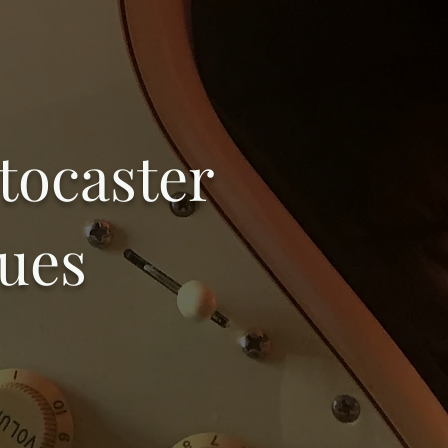
tocaster
ques