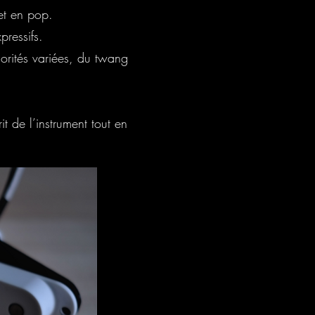
 et en pop.
pressifs.
norités variées, du twang
t de l’instrument tout en