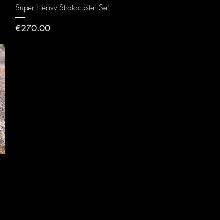
Quick View
Super Heavy Stratocaster Set
Price
€270.00