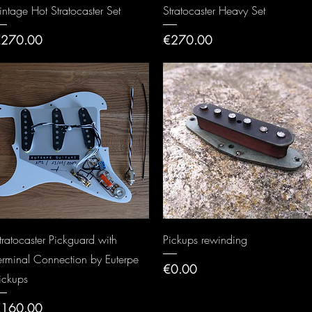
Quick View
Quick View
intage Hot Stratocaster Set
Stratocaster Heavy Set
rice
Price
270.00
€270.00
Quick View
Quick View
tratocaster Pickguard with
Pickups rewinding
erminal Connection by Euterpe
Price
€0.00
ickups
rice
160.00