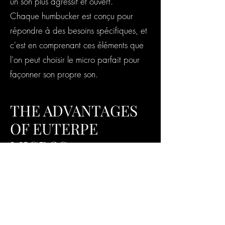
un son plus agressif et ouvert.
Chaque humbucker est conçu pour
répondre à des besoins spécifiques, et
c'est en comprenant ces éléments que
l'on peut choisir le micro parfait pour
façonner son propre son.
THE ADVANTAGES
OF EUTERPE
MICROS
Le choix d’un humbucker dépend avant
tout de votre style de jeu et du type de
guitare sur laquelle il sera installé.
Chez Euterpe Micros, nous avons