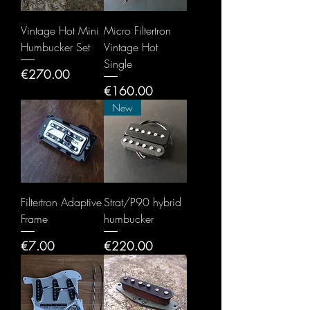
Vintage Hot Mini
Micro Filtertron
Humbucker Set
Vintage Hot
Single
Price
€270.00
Price
€160.00
New
Filtertron Adaptive
Strat/P90 hybrid
Frame
humbucker
Price
Price
€7.00
€220.00