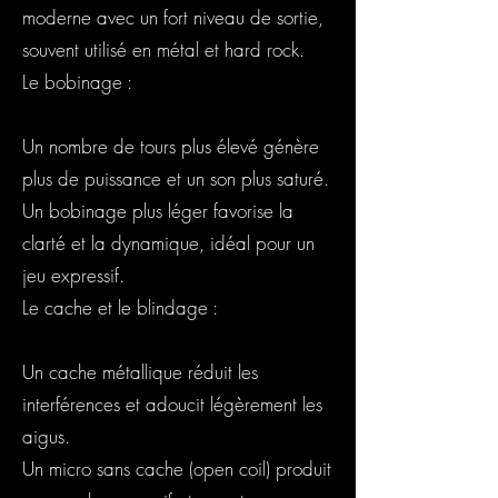
moderne avec un fort niveau de sortie,
souvent utilisé en métal et hard rock.
Le bobinage :
Un nombre de tours plus élevé génère
plus de puissance et un son plus saturé.
Un bobinage plus léger favorise la
clarté et la dynamique, idéal pour un
jeu expressif.
Le cache et le blindage :
Un cache métallique réduit les
interférences et adoucit légèrement les
aigus.
Un micro sans cache (open coil) produit