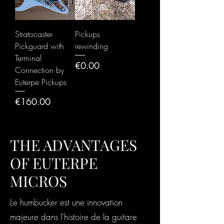
Stratocaster
Pickups
Pickguard with
rewinding
Terminal
Price
€0.00
Connection by
Euterpe Pickups
Price
€160.00
THE ADVANTAGES
OF EUTERPE
MICROS
Le humbucker est une innovation
majeure dans l’histoire de la guitare