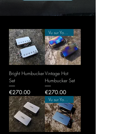
Vu sur Youtube
Bright Humbucker
Vintage Hot
Set
Humbucker Set
Price
Price
€270.00
€270.00
Vu sur Youtube